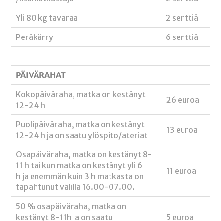
Yli 80 kg tavaraa
2 senttiä
Peräkärry
6 senttiä
PÄIVÄRAHAT
Kokopäiväraha, matka on kestänyt
26 euroa
12-24 h
Puolipäiväraha, matka on kestänyt
13 euroa
12-24 h ja on saatu ylöspito/ateriat
Osapäiväraha, matka on kestänyt 8-
11 h tai kun matka on kestänyt yli 6
11 euroa
h ja enemmän kuin 3 h matkasta on
tapahtunut välillä 16.00-07.00.
50 % osapäiväraha, matka on
kestänyt 8-11h ja on saatu
5 euroa