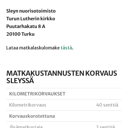
Sleyn nuorisotoimisto
Turun Lutherin kirkko
Puutarhakatu 8 A
20100 Turku
Lataa matkalaskulomake
tästä
.
MATKAKUSTANNUSTEN KORVAUS
SLEYSSÄ
KILOMETRIKORVAUKSET
Kilometrikorvaus
40 senttiä
Korvauskorotettuna
/lisämatkustaja
2 senttiä