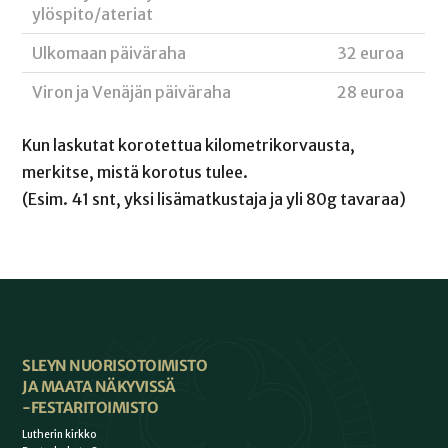
ylöspito/ateriat
Ulkomaan päiväraha
32 euroa
Viron ja Venäjän päiväraha
28 euroa
Kun laskutat korotettua kilometrikorvausta,
merkitse, mistä korotus tulee.
(Esim. 41 snt, yksi lisämatkustaja ja yli 80g tavaraa)
SLEYN NUORISOTOIMISTO
JA MAATA NÄKYVISSÄ
-FESTARITOIMISTO
Lutherin kirkko