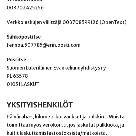
003702425256
Verkkolaskujen välittäjä 003708599126 (OpenText)
Sähköpostitse
fennoa.507785@erin.posti.com
Postitse
Suomen Luterilainen Evankeliumiyhdistys ry
PL 63578
01051 LASKUT
YKSITYISHENKILÖT
Päiväraha-, kilometrikorvaukset ja palkkiot. Muista
toimittaa myös verokortti, jos laskutat palkkiota, ja
kuitit laskuttamistasi ostoksista/matkoista.