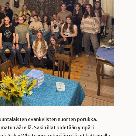
untalaisten evankelisten nuorten porukka.
matun äärellä. Sakin illat pidetään ympäri
minä. Sakin Whatsapp-ryhmään pääset laittamalla