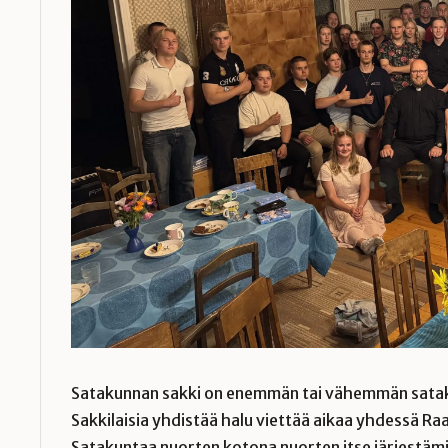
Satakunnan sakki on enemmän tai vähemmän satak
Sakkilaisia yhdistää halu viettää aikaa yhdessä Raa
Satakuntaa nuorten kotona nuorten itse järjestä