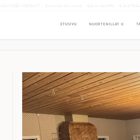
NÄKYVISSÄ -FESTARIT
EVANKELIUMIJUHLA
SLEYN KAUPPA
BIBLE TOO
ETUSIVU
NUORTENILLAT
T