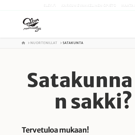
SLEY.FI
KARKUN EVANKELINEN OPISTO
MAATA 
ETUSIVU
NUORTENILLAT
SATAKUNTA
Satakunna
n sakki?
Tervetuloa mukaan!