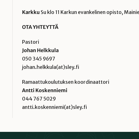
Karkku
Su klo 11 Karkun evankelinen opisto, Main
OTA YHTEYTTÄ
Pastori
Johan Helkkula
050 345 9697
johan.helkkula(at)sley.fi
Ramaattukoulutuksen koordinaattori
Antti Koskenniemi
044 767 5029
antti.koskenniemi(at)sley.fi