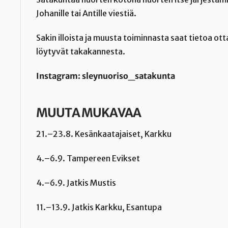
Johanille tai Antille viestiä.
Sakin illoista ja muusta toiminnasta saat tietoa ot
löytyvät takakannesta.
Instagram: sleynuoriso_satakunta
MUUTA MUKAVAA
21.–23.8. Kesänkaatajaiset, Karkku
4.–6.9. Tampereen Evikset
4.–6.9. Jatkis Mustis
11.–13.9. Jatkis Karkku, Esantupa