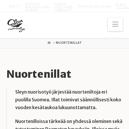
KARKUN
MAATA
SLEYN
SLEY.FI
EVANKELIUMIJUHLA
EVANKELINEN
NÄKYVISSÄ
KAUPP
OPISTO
-FESTARIT
Nav
ETUSIVU
NUORTENILLAT
Nuortenillat
Sleyn nuorisotyö järjestää nuorteniltoja eri
puolilla Suomea. Illat toimivat säännöllisesti koko
vuoden kesätaukoa lukuunottamatta.
Nuortenilloissa tärkeää on yhdessä oleminen sekä
tutustuminen Raamatun lupauksiin. Illoissa myös