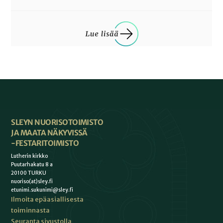
SLEYN NUORISOTOIMISTO
JA MAATA NÄKYVISSÄ
-FESTARITOIMISTO
Lutherin kirkko
Puutarhakatu 8 a
20100 TURKU
nuoriso(at)sley.fi
etunimi.sukunimi@sley.fi
Ilmoita epäasiallisesta
toiminnasta
Seuranta sivustolla