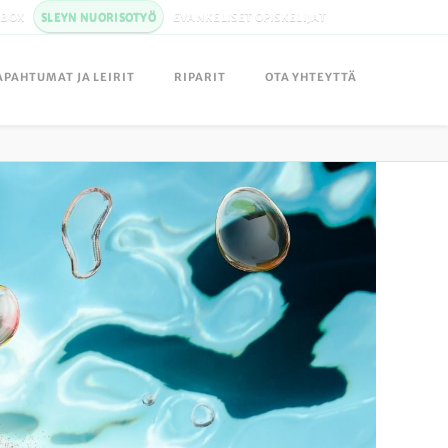
LBOX
SLEYN NUORISOTYÖ
EVANKELISET OPISKELIJAT
APAHTUMAT JA LEIRIT
RIPARIT
OTA YHTEYTTÄ