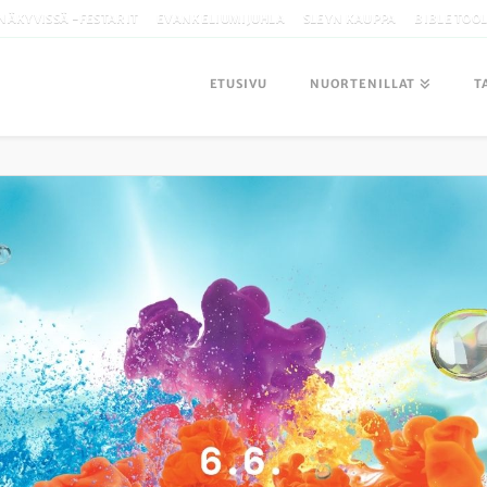
NÄKYVISSÄ -FESTARIT
EVANKELIUMIJUHLA
SLEYN KAUPPA
BIBLE TOO
ETUSIVU
NUORTENILLAT
T