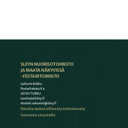
SLEYN NUORISOTOIMISTO
JA MAATA NÄKYVISSÄ
-FESTARITOIMISTO
Lutherin kirkko
Puutarhakatu 8 a
20100 TURKU
nuoriso(at)sley.fi
etunimi.sukunimi@sley.fi
Ilmoita epäasiallisesta toiminnasta
Seuranta sivustolla