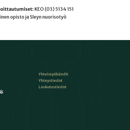
oittautumiset
: KEO (03) 5134 151
inen opisto ja Sleyn nuorisotyö
Yhteistyöbändit
Yhteystiedot
Laskutustiedot