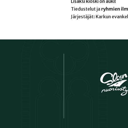
Lisäksi kioski on auki!
Tiedustelut ja
ryhmien ilm
Järjestäjät: Karkun evankel