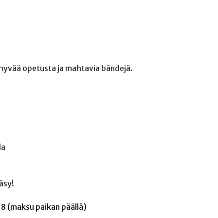
 hyvää opetusta ja mahtavia bändejä.
la
äsy!
-18 (maksu paikan päällä)